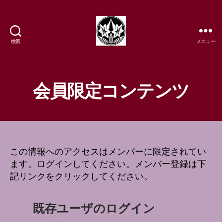
検索
メニュー
樹
流
日
本
会員限定コンテンツ
舞
踊
研
究
所
この情報へのアクセスはメンバーに限定されてい
ます。ログインしてください。メンバー登録は下
記リンクをクリックしてください。
既存ユーザのログイン