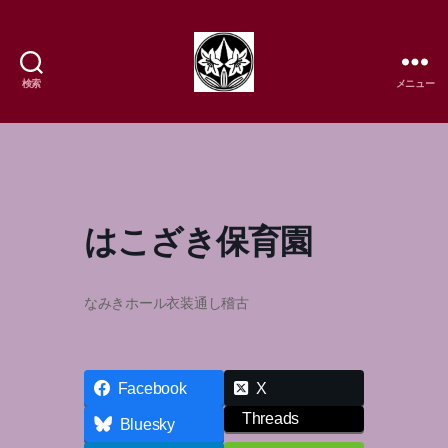
検索
メニュー
樹
流
日
本
舞
踊
はこざき保育園
研
究
所
なみきホール衣装通し稽古
Facebook
X
Threads
Bluesky