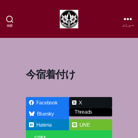
検索
メニュー
樹
流
日
本
舞
踊
今宿着付け
研
究
所
Facebook
X
Threads
Bluesky
Hatena
LINE
COPY