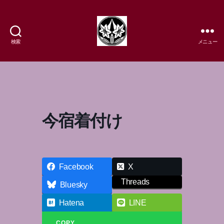
検索
メニュー
樹
流
日
本
舞
踊
今宿着付け
研
究
所
Facebook
X
Threads
Bluesky
Hatena
LINE
COPY