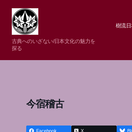
樹流日
樹
古典へのいざない/日本文化の魅力を
流
探る
日
本
舞
踊
研
究
所
今宿稽古
Facebook
X
Bl