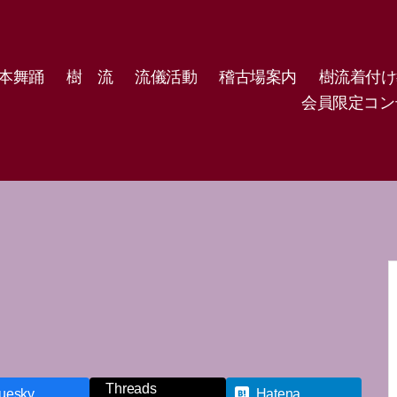
本舞踊
樹 流
流儀活動
稽古場案内
樹流着付け
会員限定コン
Threads
uesky
Hatena