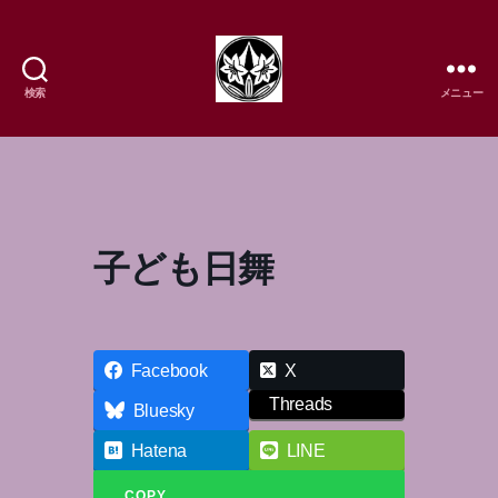
検索
メニュー
樹
流
日
本
舞
踊
子ども日舞
研
究
所
Facebook
X
Threads
Bluesky
Hatena
LINE
COPY