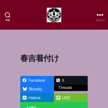
検索
メニュー
樹
流
日
本
舞
踊
春吉着付け
研
究
所
Facebook
X
Threads
Bluesky
Hatena
LINE
COPY