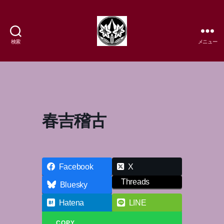
検索
メニュー
樹
流
日
本
舞
踊
春吉稽古
研
究
所
Facebook
X
Threads
Bluesky
Hatena
LINE
COPY