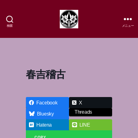
検索
メニュー
樹
流
日
本
舞
踊
春吉稽古
研
究
所
Facebook
X
Threads
Bluesky
Hatena
LINE
COPY