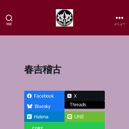
検索
メニュー
樹
流
日
本
舞
踊
春吉稽古
研
究
所
Facebook
X
Threads
Bluesky
Hatena
LINE
COPY