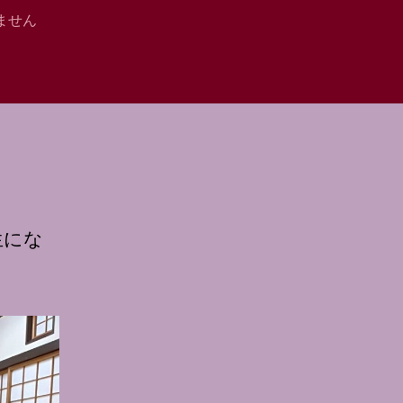
ません
生にな