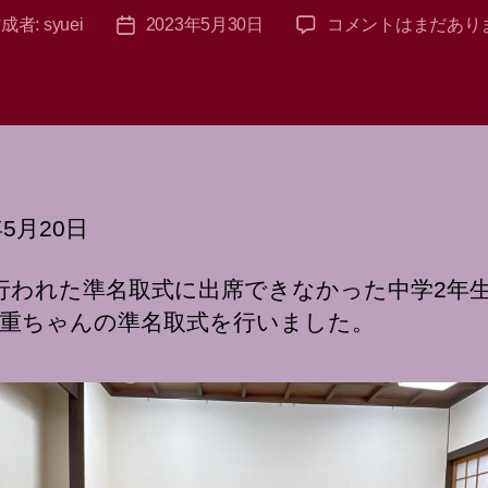
準
成者:
syuei
2023年5月30日
コメントはまだあり
投
名
稿
取
日
式
2023
パ
ー
ト
年5月20日
2
へ
の
行われた準名取式に出席できなかった中学2年
重ちゃんの準名取式を行いました。