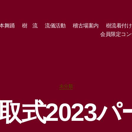
本舞踊
樹 流
流儀活動
稽古場案内
樹流着付け
会員限定コン
カ
未分類
テ
ゴ
取式2023パ
リ
ー