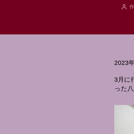
作
投
稿
者
2023
3月に
った八