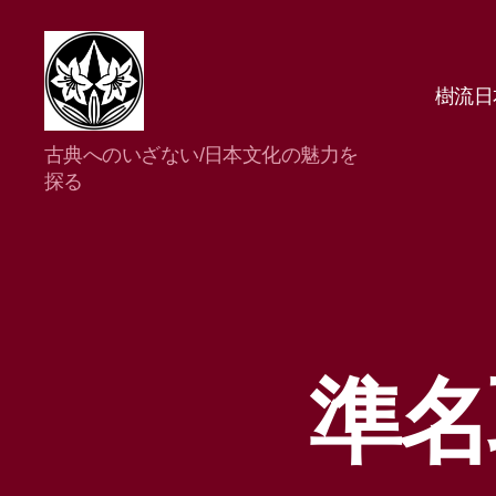
樹流日
樹
古典へのいざない/日本文化の魅力を
流
探る
日
本
舞
踊
研
究
所
準名